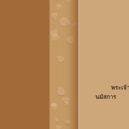
พระเจ้าสุทโ
นมัสการ