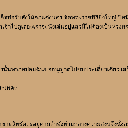
่อรับสั่งให้ตกแต่งนคร จัดพระราชพิธียิ่งใหญ่ ปีหนึ
วกเจ้าไปดูเถอะเราจะนั่งเล่นอยู่แถวนี้ไม่ต้องเป็นห่วงห
นพวกหม่อมฉันขออนุญาตไปชมประเดี๋ยวเดียว เสร็
นะเพคะ
ยสิทธัตถะอยู่ตามลำพังท่ามกลางความสงบจึงนั่งส