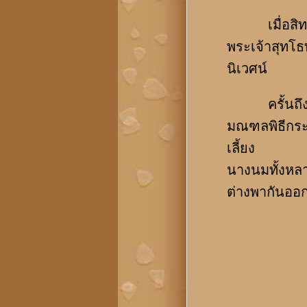
เมื่อสิทธัต
พระเจ้าสุทโธท
นิเวศน์
ครั้นถึงวัน
มณฑลพิธีกระ
เลี้ยง
นางนมทั้งหลาย
ต่างพากันออ