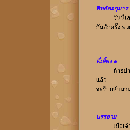
สิทธัตถกุมาร
วันนี้เสด็จพ
กันสักครั้ง พ
พี่เลี้ยง ๑
ถ้าอย่างนั้
แล้ว
จะรีบกลับมา
บรรยาย
เมื่อเจ้าชา