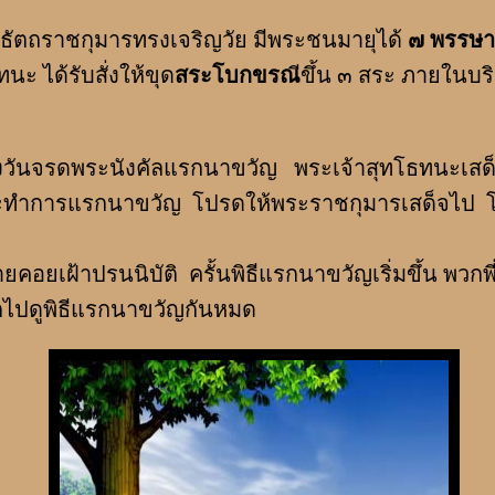
ถราชกุมารทรงเจริญวัย มีพระชนมายุได้
๗ พรรษา
นะ ได้รับสั่งให้ขุด
สระโบกขรณ
ีขึ้น ๓ สระ ภายในบ
จรดพระนังคัลแรกนาขวัญ พระเจ้าสุทโธทนะเสด็จเข
ทำการแรกนาขวัญ โปรดให้พระราชกุมารเสด็จไป โด
คอยเฝ้าปรนนิบัติ ครั้นพิธีแรกนาขวัญเริ่มขึ้น พวกพี
กไปดูพิธีแรกนาขวัญกันหมด