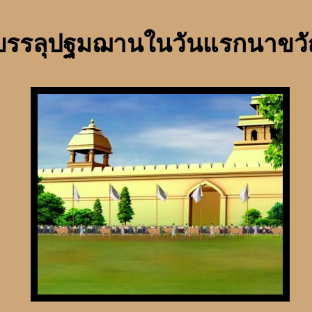
รรลุปฐมฌานในวันแรกนาขว