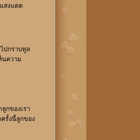
ามแสงแดด
มไปกราบทูล
ห็นความ
าลูกของเรา
รั้งนี้ลูกของ