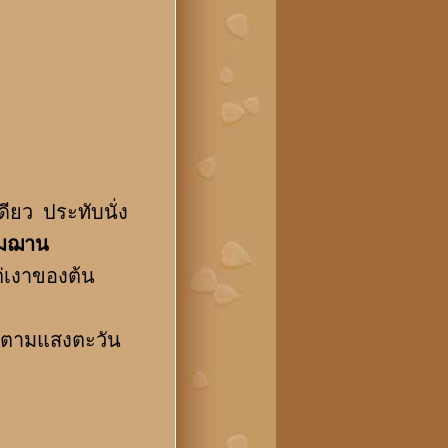
ยว ประทับนั่ง
ฐมฌาน
ต่เงาของต้น
นไปตามแสงตะวัน