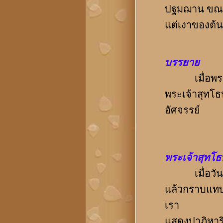
ปฐมฌาน ขณะน
แต่เงาของต้นห
บรรยาย
เมื่อพระพี่
พระเจ้าสุทโ
อัศจรรย์
พระเจ้าสุทโธ
เมื่อวันที่
แล้วกราบแทบเ
เรา
แสดงปาฏิหาริย