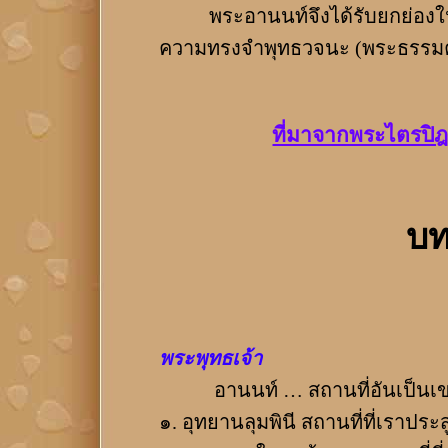
พระอานนท์จึงได้รับยกย่องในด้านเป
ความทรงจำพุทธวจนะ (พระธรรมคำ
ที่มาจากพระไตรปิฎก
บท
พระพุทธเจ้า
อานนท์ … สถานที่อันเป็นเขตให้
๑. อุทยานลุมพินี สถานที่ที่เราปร