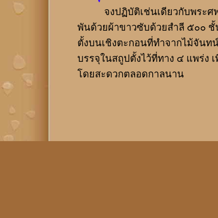
จงปฏิบัติเช่นเดียวกับพระศพข
พันด้วยผ้าขาวซับด้วยสำลี ๕๐๐ ชั้
ตั้งบนเชิงตะกอนที่ทำจากไม้จันทน
บรรจุในสถูปตั้งไว้ที่ทาง ๔ แพร่ง
โดยสะดวกตลอดกาลนาน