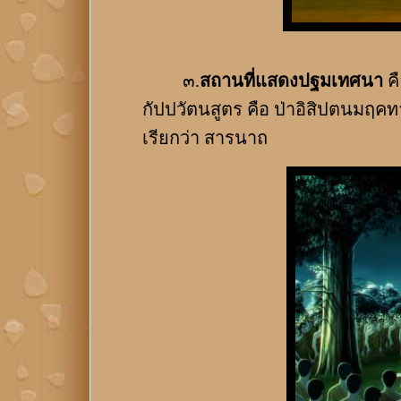
๓.
สถานที่แสดงปฐมเทศนา
คื
กัปปวัตนสูตร คือ ป่าอิสิปตนมฤค
เรียกว่า สารนาถ