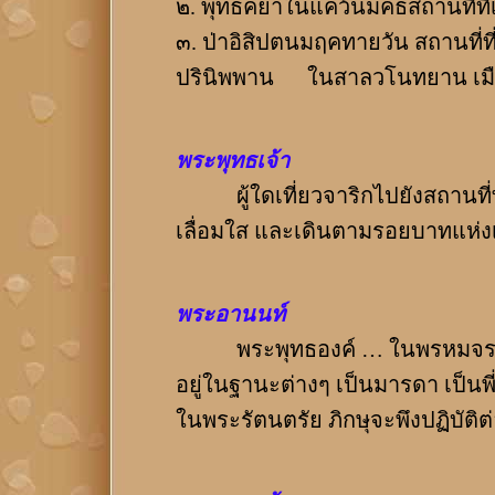
๒. พุทธคยาในแคว้นมคธสถานที่ที่เร
๓. ป่าอิสิปตนมฤคทายวัน สถานที่ท
ปรินิพพาน ในสาลวโนทยาน เมือง
พระพุทธเจ้า
ผู้ใดเที่ยวจาริกไปยังสถานที่ทั
เลื่อมใส และเดินตามรอยบาทแห่ง
พระอานนท์
พระพุทธองค์ … ในพรหมจรรย์นี้
อยู่ในฐานะต่างๆ เป็นมารดา เป็นพี่
ในพระรัตนตรัย ภิกษุจะพึงปฏิบัติต