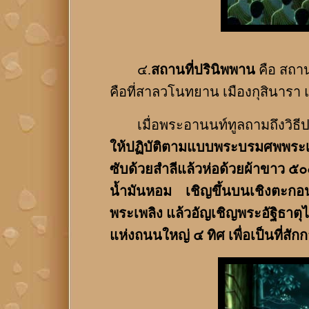
๔.
สถานที่ปรินิพพาน
คือ สถาน
คือที่สาลวโนทยาน เมืองกุสินารา 
เมื่อพระอานนท์ทูลถามถึงวิธีปฏ
ให้ปฏิบัติตามแบบพระบรมศพพระเจ้
ซับด้วยสำลีแล้วห่อด้วยผ้าขาว ๕๐
น้ำมันหอม เชิญขึ้นบนเชิงตะกอน
พระเพลิง แล้วอัญเชิญพระอัฐิธาตุ
แห่งถนนใหญ่ ๔ ทิศ เพื่อเป็นที่