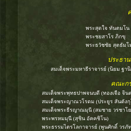
ค
พระสุดใจ ทันตมโน วัดป่
พระชยสาโร ภิกขุ สถานพำนักส
พระธวัชชัย สุตธัมโม วัดป
ประธาน
สมเด็จพระมหาธีราจารย์ (นิยม ฐานิสสโร)
คณะกร
สมเด็จพระพุทธปาพจนบดี (ทองเจือ จินตากโ
สมเด็จพระญาณวโรดม (ประยูร สันตังกุโร)
สมเด็จพระธีรญาณมุนี (สมชาย วรชาโย) 
พระพรหมมุนี (สุชิน อัคคชิโน) วัด
พระธรรมไตรโลกาจารย์ (พูนศักดิ์ วรภัทโท