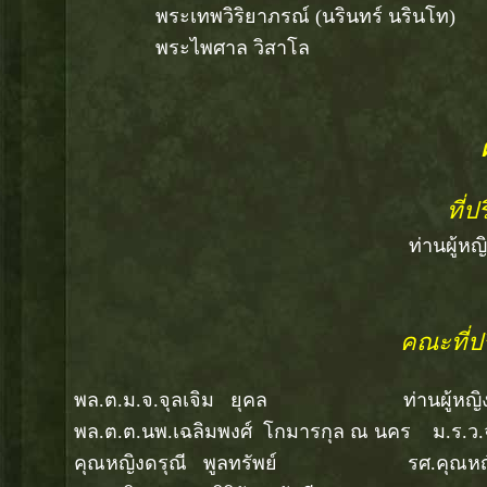
พระเทพวิริยาภรณ์ (นรินทร์ นรินโท
พระไพศาล วิสาโล วัดป
ที่ป
ท่านผู้ห
คณะที่ป
พล.ต.ม.จ.จุลเจิม ยุคล ท่านผู้หญิงบุญ
พล.ต.ต.นพ.เฉลิมพงศ์ โกมารกุล ณ นคร ม.ร.ว
คุณหญิงดรุณี พูลทรัพย์ รศ.คุณหญิงวงจันทร์