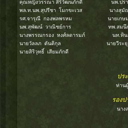
คุณหญิงวรรณา สิริวัฒนภักดี นพ.ปราเสริฐ
พล.ท.นพ.สุปรีชา โมกขะเวส นางสุมัณฑน
รศ.จารุณี กองพลพรหม นายเกษม เกษ
นพ.สุพัฒน์ วาณิชย์การ ทพ.สมนึก ว
นางพรรณกรอง หงศ์ลดารมภ์ นท.ทินกร พั
นายวัลลภ ตันติกุล นายวีระยุค พั
นายสิริวุทธิ์ เสียมภักดี
ปร
ท่านผ
รองป
นาง